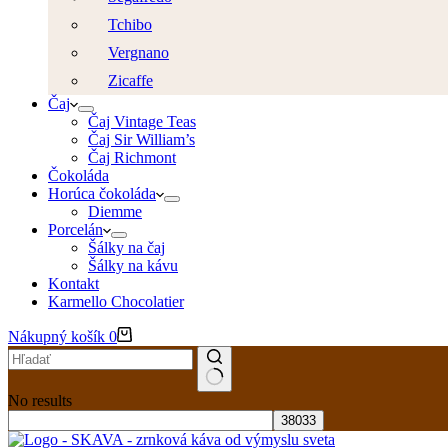
Tchibo
Vergnano
Zicaffe
Čaj
Čaj Vintage Teas
Čaj Sir William’s
Čaj Richmont
Čokoláda
Horúca čokoláda
Diemme
Porcelán
Šálky na čaj
Šálky na kávu
Kontakt
Karmello Chocolatier
Nákupný košík
0
No results