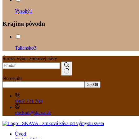
Vysoký
1
Krajina pôvodu
Taliansko
3
Široký výber zrnkovej kávy
No results
0907 221 700
obchod@skava.sk
Úvod