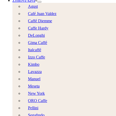
Zrnková káva
Agust
Café Juan Valdez
Caffé Diemme
Caffe Hardy
DeLonghi
Gima Caffé
Italcaffé
Izzo Caffe
Kimbo
Lavazza
Manuel
Meseta
New York
ORO Caffe
Pellini
Segafredo