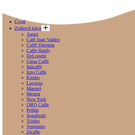
Skip to content
Úvod
Zrnková káva
Agust
Café Juan Valdez
Caffé Diemme
Caffe Hardy
DeLonghi
Gima Caffé
Italcaffé
Izzo Caffe
Kimbo
Lavazza
Manuel
Meseta
New York
ORO Caffe
Pellini
Segafredo
Tchibo
Vergnano
Zicaffe