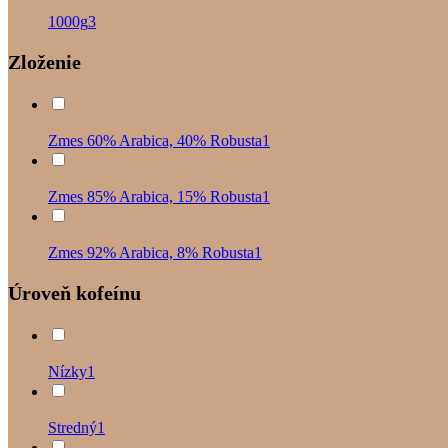
1000g
3
Zloženie
Zmes 60% Arabica, 40% Robusta
1
Zmes 85% Arabica, 15% Robusta
1
Zmes 92% Arabica, 8% Robusta
1
Úroveň kofeínu
Nízky
1
Stredný
1