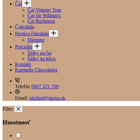
Čaj
Čaj Vintage Teas
Čaj Sir William’s
Čaj Richmont
Čokoláda
Horúca čokoláda
Diemme
Porcelán
Šálky na čaj
Šálky na kávu
Kontakt
Karmello Chocolatier
Telefón
0907 221 700
Email:
obchod@skava.sk
Filtre
Hmotnosť