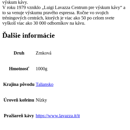
výskum kávy.
V roku 1979 vzniklo „Luigi Lavazza Centrum pre výskum kávy“ a
to sa venuje výskumu pravého espressa. Ročne vo svojich
tréningových centrách, ktorých je viac ako 50 po celom svete
vyškolí viac ako 30 000 odborníkov na kávu.
Ďalšie informácie
Druh
Zrnková
Hmotnosť
1000g
Krajina pôvodu
Taliansko
Úroveň kofeínu
Nízky
Pražiareň kávy
https://www.lavazza.it/it