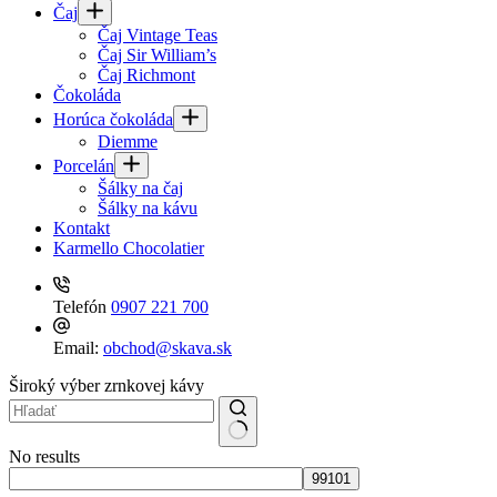
Čaj
Čaj Vintage Teas
Čaj Sir William’s
Čaj Richmont
Čokoláda
Horúca čokoláda
Diemme
Porcelán
Šálky na čaj
Šálky na kávu
Kontakt
Karmello Chocolatier
Telefón
0907 221 700
Email:
obchod@skava.sk
Široký výber zrnkovej kávy
No results