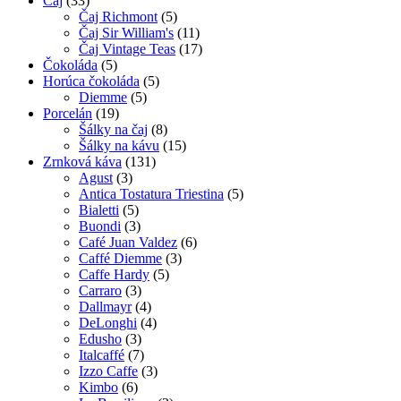
Čaj
(33)
Čaj Richmont
(5)
Čaj Sir William's
(11)
Čaj Vintage Teas
(17)
Čokoláda
(5)
Horúca čokoláda
(5)
Diemme
(5)
Porcelán
(19)
Šálky na čaj
(8)
Šálky na kávu
(15)
Zrnková káva
(131)
Agust
(3)
Antica Tostatura Triestina
(5)
Bialetti
(5)
Buondi
(3)
Café Juan Valdez
(6)
Caffé Diemme
(3)
Caffe Hardy
(5)
Carraro
(3)
Dallmayr
(4)
DeLonghi
(4)
Edusho
(3)
Italcaffé
(7)
Izzo Caffe
(3)
Kimbo
(6)