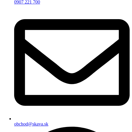
0907 221 700
obchod@skava.sk