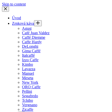
Skip to content
Úvod
Zrnková káva
Agust
Café Juan Valdez
Caffé Diemme
Caffe Hardy
DeLonghi
Gima Caffé
Italcaffé
Izzo Caffe
Kimbo
Lavazza
Manuel
Meseta
New York
ORO Caffe
Pellini
Segafredo
Tchibo
Vergnano
Zicaffe