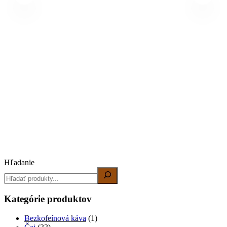
2
P
Hľadanie
Kategórie produktov
Bezkofeínová káva
(1)