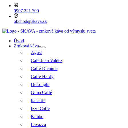
0907 221 700
obchod@skava.sk
Úvod
Zrnková káva
Agust
Café Juan Valdez
Caffé Diemme
Caffe Hardy
DeLonghi
Gima Caffé
Italcaffé
Izzo Caffe
Kimbo
Lavazza