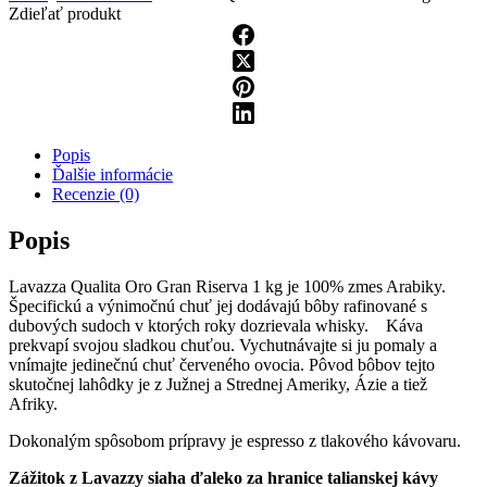
Zdieľať produkt
Popis
Ďalšie informácie
Recenzie (0)
Popis
Lavazza Qualita Oro Gran Riserva 1 kg je 100% zmes Arabiky.
Špecifickú a výnimočnú chuť jej dodávajú bôby rafinované s
dubových sudoch v ktorých roky dozrievala whisky. Káva
prekvapí svojou sladkou chuťou. Vychutnávajte si ju pomaly a
vnímajte jedinečnú chuť červeného ovocia. Pôvod bôbov tejto
skutočnej lahôdky je z Južnej a Strednej Ameriky, Ázie a tiež
Afriky.
Dokonalým spôsobom prípravy je espresso z tlakového kávovaru.
Zážitok z Lavazzy siaha ďaleko za hranice talianskej kávy