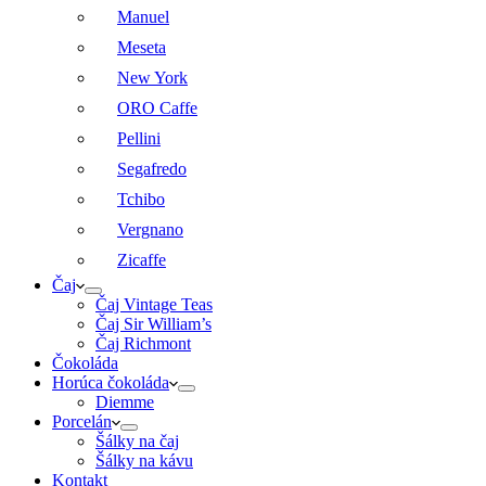
Manuel
Meseta
New York
ORO Caffe
Pellini
Segafredo
Tchibo
Vergnano
Zicaffe
Čaj
Čaj Vintage Teas
Čaj Sir William’s
Čaj Richmont
Čokoláda
Horúca čokoláda
Diemme
Porcelán
Šálky na čaj
Šálky na kávu
Kontakt