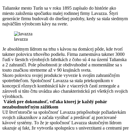
Talianske mesto Turín sa v roku 1895 zapísalo do histórie ako
miesto založenia spočiatku malej rodinnej firmy Lavazza. Štyri
generácie firmu budovali do dnešnej podoby, kedy sa stala siedmym
najväčším výrobcom kávy na svete.
lavazza
Je absolútnym lídrom na trhu s kávou na domácej pôde, kde tvorí
takmer polovicu trhového podielu. Firma zamestnáva takmer 3000
ľudí v šiestich výrobných fabrikách z čoho sú 4 na území Talianska
a 2 zahraničí. Pole pôsobnosti je obdivuhodné a momentálne sa s
touto značkou stretneme až v 90 krajinách sveta.
Skoro polovicu svojej produkcie vyvezie k svojím zahraničným
spotrebiteľom. Spoločnosť Lavazza sa stala priekopníkom v
koncepcií rôznych kombinácií káv z viacerých častí zemegule a
zároveň si túto črtu uvádza ako charakteristickú pri všetkých svojich
výrobkoch.
Vášeň pre dokonalosť, vďaka ktorej je každý pohár
nezabudnuteľným zážitkom
Už štvrťstoročie sa spoločnosť Lavazza prispôsobuje požiadavkám
svojich zákazníkov a začala vyrábať a predávať aj porciované
kávové systémy. To že je spoločnosť Lavazza skutočným lídrom
ukazuje aj fakt, že vytvorila spoluprácu s univerzitami a centrami pre