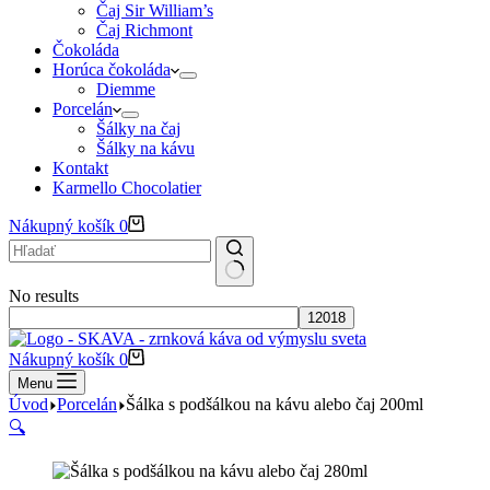
Čaj Sir William’s
Čaj Richmont
Čokoláda
Horúca čokoláda
Diemme
Porcelán
Šálky na čaj
Šálky na kávu
Kontakt
Karmello Chocolatier
Nákupný košík
0
No results
Nákupný košík
0
Menu
Úvod
Porcelán
Šálka s podšálkou na kávu alebo čaj 200ml
🔍