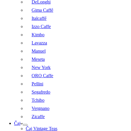
DeLonghi
Gima Caffé
Italcaffé
Izzo Caffe
Kimbo
Lavazza
Manuel
Meseta
New York
ORO Caffe
Pellini
Segafredo
Tchibo
Vergnano
Zicaffe
Čaj
Čaj Vintage Teas