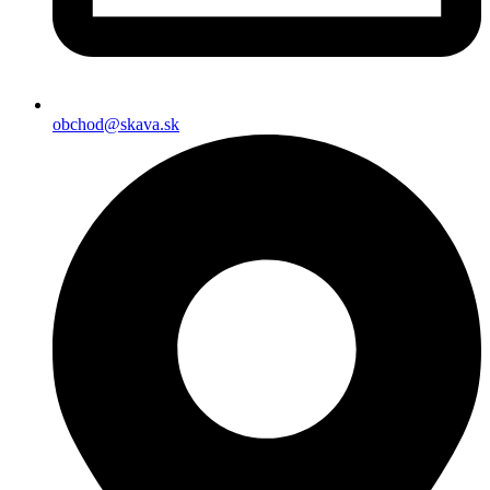
obchod@skava.sk