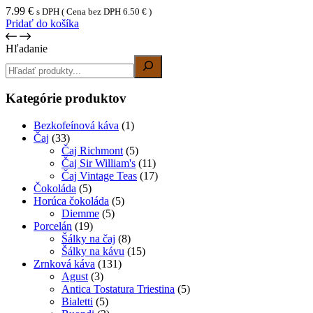
7.99
€
s DPH ( Cena bez DPH
6.50
€
)
Pridať do košíka
Hľadanie
Kategórie produktov
Bezkofeínová káva
(1)
Čaj
(33)
Čaj Richmont
(5)
Čaj Sir William's
(11)
Čaj Vintage Teas
(17)
Čokoláda
(5)
Horúca čokoláda
(5)
Diemme
(5)
Porcelán
(19)
Šálky na čaj
(8)
Šálky na kávu
(15)
Zrnková káva
(131)
Agust
(3)
Antica Tostatura Triestina
(5)
Bialetti
(5)