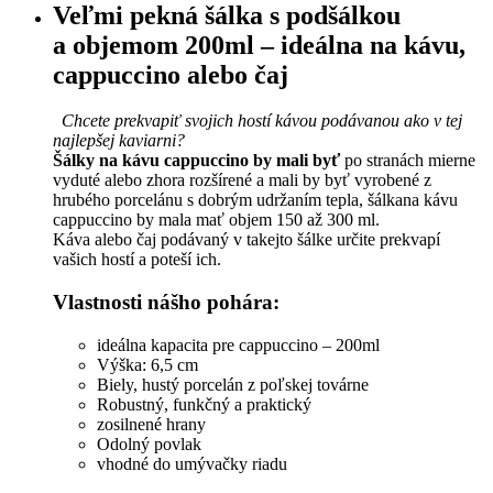
Veľmi pekná šálka s podšálkou
a objemom 200ml – ideálna na kávu,
cappuccino alebo čaj
Chcete prekvapiť svojich hostí kávou podávanou ako v tej
najlepšej kaviarni?
Šálky na kávu cappuccino by mali byť
po stranách mierne
vyduté alebo zhora rozšírené a mali by byť vyrobené z
hrubého porcelánu s dobrým udržaním tepla, šálkana kávu
cappuccino by mala mať objem 150 až 300 ml.
Káva alebo čaj podávaný v takejto šálke určite prekvapí
vašich hostí a poteší ich.
Vlastnosti nášho pohára:
ideálna kapacita pre cappuccino – 200ml
Výška: 6,5 cm
Biely, hustý porcelán z poľskej továrne
Robustný, funkčný a praktický
zosilnené hrany
Odolný povlak
vhodné do umývačky riadu