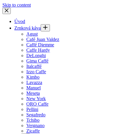
Skip to content
Úvod
Zrnková káva
Agust
Café Juan Valdez
Caffé Diemme
Caffe Hardy
DeLonghi
Gima Caffé
Italcaffé
Izzo Caffe
Kimbo
Lavazza
Manuel
Meseta
New York
ORO Caffe
Pellini
Segafredo
Tchibo
Vergnano
Zicaffe