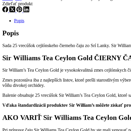
Zdieľať produkt
Popis
Popis
Sada 25 vrecúšok cejlónskeho čierneho čaju zo Srí Lanky. Sir Willia
Sir Williams Tea Ceylon Gold
ČIERNY Č
Sir William’s Tea Ceylon Gold je vysokokvalitná zmes cejlónskych č
Zmes pozostáva iba z najlepších listov, ktoré prešli starostlivým vý
vôňu divokej orchidey.
Balenie obsahuje 25 vrecúšok Sir William’s Tea Ceylon Gold, ktoré sa
Vďaka štandardizácii produktov Sir William’s môžete získať pr
AKO VARIŤ Sir Williams Tea Ceylon Go
Pri príprave čaju Sir Williams Tea Ceylon Gold by ste mali venovať