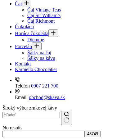
Čaj
Čaj Vintage Teas
Čaj Sir William’s
Čaj Richmont
Čokoláda
Horúca čokoláda
Diemme
Porcelán
Šálky na čaj
Šálky na kávu
Kontakt
Karmello Chocolatier
Telefón
0907 221 700
Email:
obchod@skava.sk
Široký výber zrnkovej kávy
No results