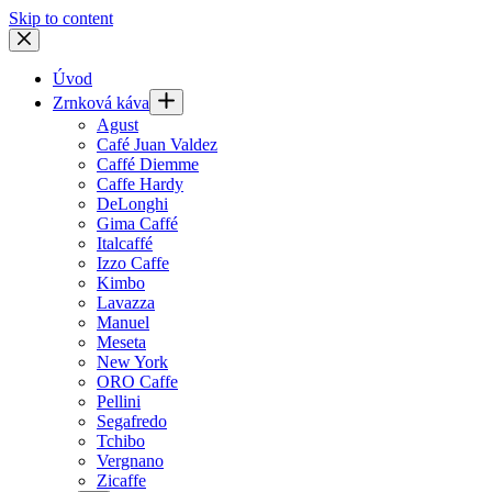
Skip to content
Úvod
Zrnková káva
Agust
Café Juan Valdez
Caffé Diemme
Caffe Hardy
DeLonghi
Gima Caffé
Italcaffé
Izzo Caffe
Kimbo
Lavazza
Manuel
Meseta
New York
ORO Caffe
Pellini
Segafredo
Tchibo
Vergnano
Zicaffe