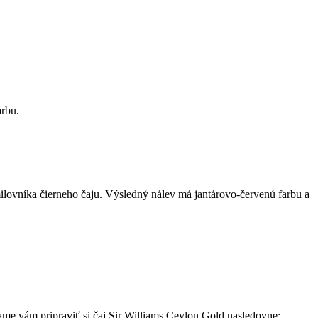
arbu.
 milovníka čierneho čaju. Výsledný nálev má jantárovo-červenú farbu a
ame vám pripraviť si čaj Sir Williams Ceylon Gold nasledovne: