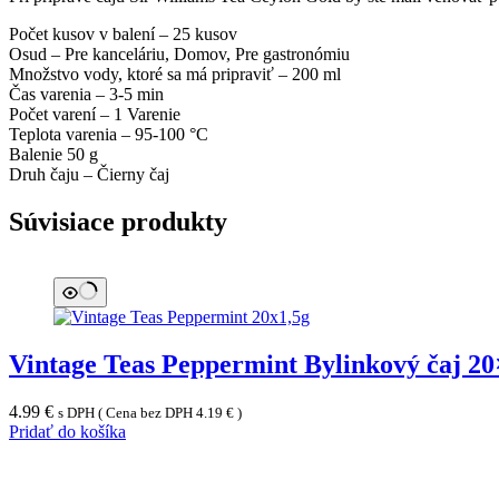
Počet kusov v balení – 2
5 kusov
Osud –
Pre kanceláriu, Domov, Pre gastronómiu
Množstvo vody, ktoré sa má pripraviť – 2
00 ml
Čas varenia –
3-5 min
Počet varení –
1 Varenie
Teplota varenia –
95-100 °C
Balenie 5
0 g
Druh čaju –
Čierny čaj
Súvisiace produkty
Vintage Teas Peppermint Bylinkový čaj 20
4.99
€
s DPH ( Cena bez DPH
4.19
€
)
Pridať do košíka