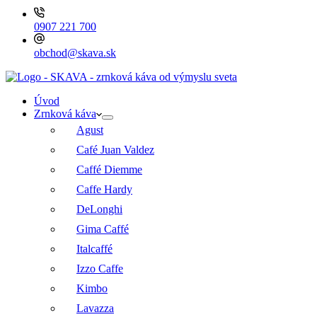
0907 221 700
obchod@skava.sk
Úvod
Zrnková káva
Agust
Café Juan Valdez
Caffé Diemme
Caffe Hardy
DeLonghi
Gima Caffé
Italcaffé
Izzo Caffe
Kimbo
Lavazza