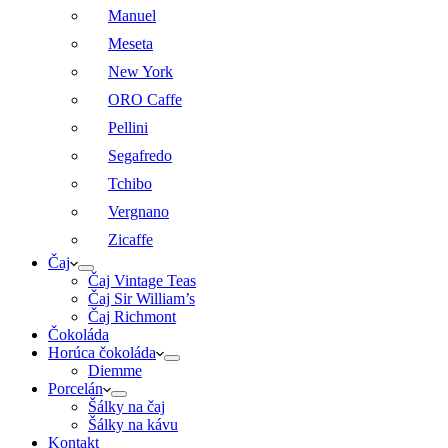
Manuel
Meseta
New York
ORO Caffe
Pellini
Segafredo
Tchibo
Vergnano
Zicaffe
Čaj
Čaj Vintage Teas
Čaj Sir William’s
Čaj Richmont
Čokoláda
Horúca čokoláda
Diemme
Porcelán
Šálky na čaj
Šálky na kávu
Kontakt