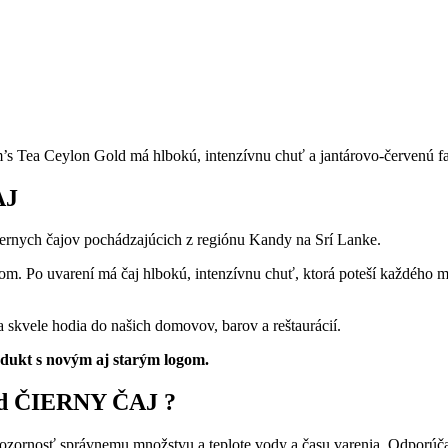
m’s Tea Ceylon Gold má hlbokú, intenzívnu chuť a jantárovo-červenú f
AJ
iernych čajov pochádzajúcich z regiónu Kandy na Srí Lanke.
berom. Po uvarení má čaj hlbokú, intenzívnu chuť, ktorá poteší každého
 skvele hodia do našich domovov, barov a reštaurácií.
odukt s novým aj starým logom.
ld
ČIERNY ČAJ
?
 pozornosť správnemu množstvu a teplote vody a času varenia. Odporúč