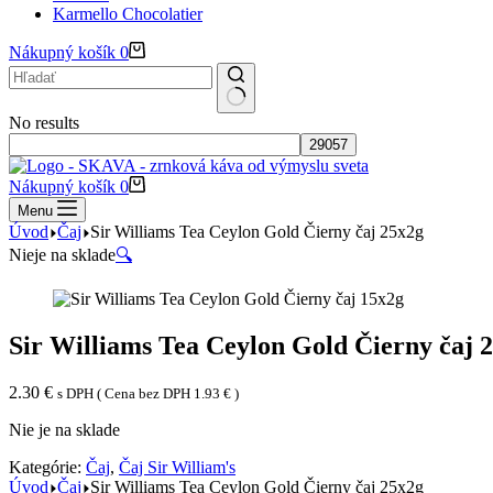
Karmello Chocolatier
Nákupný košík
0
No results
Nákupný košík
0
Menu
Úvod
Čaj
Sir Williams Tea Ceylon Gold Čierny čaj 25x2g
Nieje na sklade
🔍
Sir Williams Tea Ceylon Gold Čierny čaj 
2.30
€
s DPH ( Cena bez DPH
1.93
€
)
Nie je na sklade
Kategórie:
Čaj
,
Čaj Sir William's
Úvod
Čaj
Sir Williams Tea Ceylon Gold Čierny čaj 25x2g