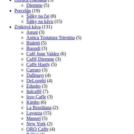
Diemme
(5)
Porcelán
(19)
Šálky na čaj
(8)
Šálky na kávu
(15)
Zrnková káva
(131)
Agust
(3)
Antica Tostatura Triestina
(5)
Bialetti
(5)
Buondi
(3)
Café Juan Valdez
(6)
Caffé Diemme
(3)
Caffe Hardy
(5)
Carraro
(3)
Dallmayr
(4)
DeLonghi
(4)
Edusho
(3)
Italcaffé
(7)
Izzo Caffe
(3)
Kimbo
(6)
La Brasiliana
(2)
Lavazza
(15)
Manuel
(5)
New York
(2)
ORO Caffe
(4)