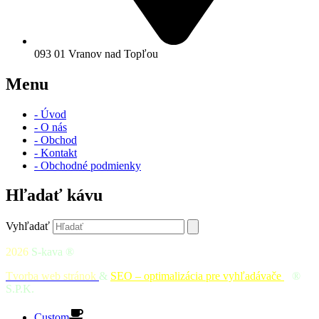
093 01 Vranov nad Topľou
Menu
- Úvod
- O nás
- Obchod
- Kontakt
- Obchodné podmienky
Hľadať kávu
Vyhľadať
2026
S-kava ®
Tvorba web stránok
&
SEO – optimalizácia pre vyhľadávače
|
®
S.P.K.
Custom