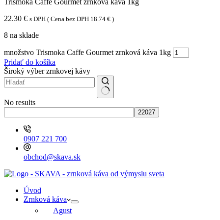
Trismoka Caffe Gourmet zrnková káva 1kg
22.30
€
s DPH ( Cena bez DPH
18.74
€
)
8 na sklade
množstvo Trismoka Caffe Gourmet zrnková káva 1kg
Pridať do košíka
Široký výber zrnkovej kávy
No results
0907 221 700
obchod@skava.sk
Úvod
Zrnková káva
Agust