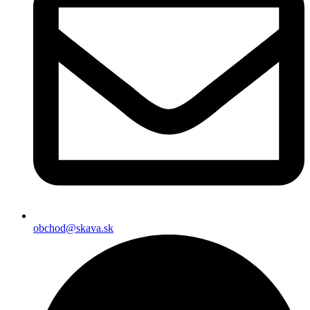
obchod@skava.sk