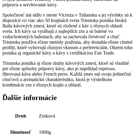
prípravu a servírovanie kávy.
Spoločnosť má sídlo v meste Vicenza v Taliansku a jej výrobky sú k
dispozícii vo viac ako 50 krajinách sveta Trismoka ponúka širokú
škálu kávových zmesí, ktoré sú zložené z káv z rôznych oblastí
sveta. Ich kávy sa vyrábajú z najlepších zrn a sú balené vo
vzduchotesných baleniach, aby sa zachovala čerstvosť a chuť.
Trismoka používa rôzne metódy praženia, aby dosiahla rôzne chutné
profily, ktoré vyhovujú rôznym vkusom a preferenciám. Okrem toho
ponúka aj organické kávy a kávy s certifikáciou Fair Trade.
Trismoka ponúka aj rôzne druhy kávových zmesí, ktoré sú vhodné
pre rôzne spôsoby prípravy kávy, ako je napríklad espresso,
filtrovaná káva alebo French press. Každá zmes má svoju jedinečnú
chuťovú a aromatickú charakteristiku, ktorá je výsledkom
kombinácie zrn z rôznych krajín a oblastí.
Ďalšie informácie
Druh
Zrnková
Hmotnosť
1000g