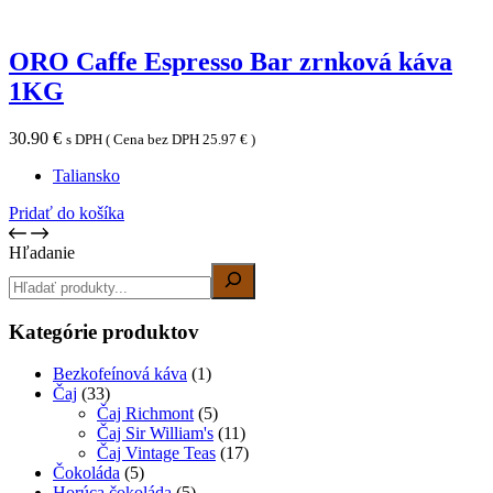
ORO Caffe Espresso Bar zrnková káva
1KG
30.90
€
s DPH ( Cena bez DPH
25.97
€
)
Taliansko
Pridať do košíka
Hľadanie
Kategórie produktov
Bezkofeínová káva
(1)
Čaj
(33)
Čaj Richmont
(5)
Čaj Sir William's
(11)
Čaj Vintage Teas
(17)
Čokoláda
(5)
Horúca čokoláda
(5)