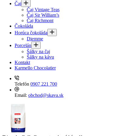
Čaj
Čaj Vintage Teas
Čaj Sir William’s
Čaj Richmont
Čokoláda
Horúca čokoláda
Diemme
Porcelán
Šálky na čaj
Šálky na kávu
Kontakt
Karmello Chocolatier
Telefón
0907 221 700
Email:
obchod@skava.sk