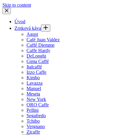
Skip to content
Úvod
Zrnková káva
Agust
Café Juan Valdez
Caffé Diemme
Caffe Hardy
DeLonghi
Gima Caffé
Italcaffé
Izzo Caffe
Kimbo
Lavazza
Manuel
Meseta
New York
ORO Caffe
Pellini
Segafredo
Tchibo
Vergnano
Zicaffe