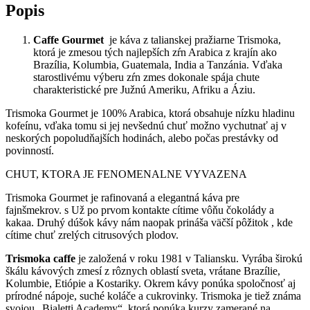
Popis
Caffe Gourmet
je káva z talianskej pražiarne Trismoka,
ktorá je zmesou tých najlepších zŕn Arabica z krajín ako
Brazília, Kolumbia, Guatemala, India a Tanzánia. Vďaka
starostlivému výberu zŕn zmes dokonale spája chute
charakteristické pre Južnú Ameriku, Afriku a Áziu.
Trismoka Gourmet je 100% Arabica, ktorá obsahuje nízku hladinu
kofeínu, vďaka tomu si jej nevšednú chuť možno vychutnať aj v
neskorých popoludňajších hodinách, alebo počas prestávky od
povinností.
CHUT, KTORA JE FENOMENALNE VYVAZENA
Trismoka Gourmet je rafinovaná a elegantná káva pre
fajnšmekrov. s Už po prvom kontakte cítime vôňu čokolády a
kakaa. Druhý dúšok kávy nám naopak prináša väčší pôžitok , kde
cítime chuť zrelých citrusových plodov.
Trismoka caffe
je založená v roku 1981 v Taliansku. Vyrába širokú
škálu kávových zmesí z rôznych oblastí sveta, vrátane Brazílie,
Kolumbie, Etiópie a Kostariky. Okrem kávy ponúka spoločnosť aj
prírodné nápoje, suché koláče a cukrovinky. Trismoka je tiež známa
svojou „Bialetti Academy“, ktorá ponúka kurzy zamerané na