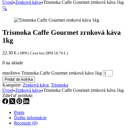
Úvod
Zrnková káva
Trismoka Caffe Gourmet zrnková káva 1kg
🔍
Trismoka Caffe Gourmet zrnková káva
1kg
22.30
€
s DPH ( Cena bez DPH
18.74
€
)
8 na sklade
množstvo Trismoka Caffe Gourmet zrnková káva 1kg
Pridať do košíka
Kategórie:
Zrnková káva
,
Trismoka
Úvod
Zrnková káva
Trismoka Caffe Gourmet zrnková káva 1kg
Zdieľať produkt
Popis
Ďalšie informácie
Recenzie (0)