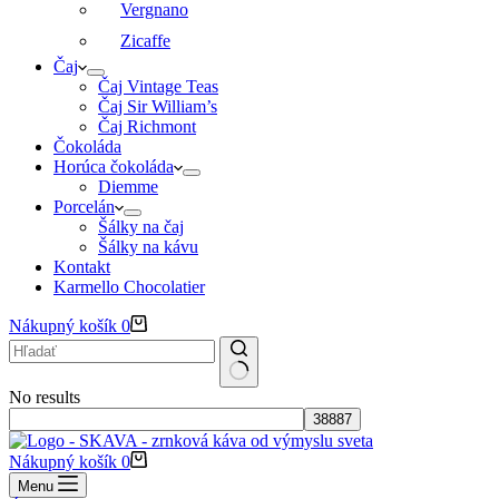
Vergnano
Zicaffe
Čaj
Čaj Vintage Teas
Čaj Sir William’s
Čaj Richmont
Čokoláda
Horúca čokoláda
Diemme
Porcelán
Šálky na čaj
Šálky na kávu
Kontakt
Karmello Chocolatier
Nákupný košík
0
No results
Nákupný košík
0
Menu