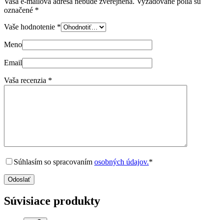
Vaša e-mailová adresa nebude zverejnená.
Vyžadované polia sú
označené
*
Vaše hodnotenie
*
Meno
Email
Vaša recenzia
*
Súhlasím so spracovaním
osobných údajov.
*
Odoslať
Súvisiace produkty