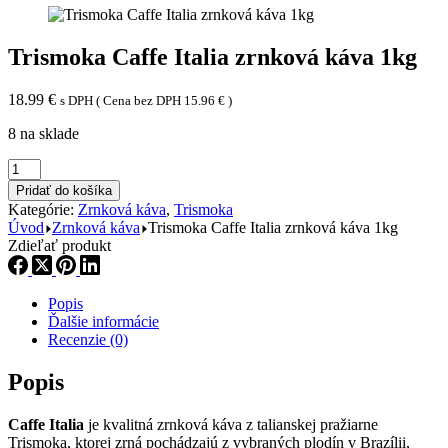
Trismoka Caffe Italia zrnková káva 1kg
18.99
€
s DPH ( Cena bez DPH
15.96
€
)
8 na sklade
množstvo
Trismoka
Pridať do košíka
Caffe
Kategórie:
Zrnková káva
,
Trismoka
Italia
Úvod
Zrnková káva
Trismoka Caffe Italia zrnková káva 1kg
zrnková
Zdieľať produkt
káva
1kg
Popis
Ďalšie informácie
Recenzie (0)
Popis
Caffe Italia
je kvalitná zrnková káva z talianskej pražiarne
Trismoka, ktorej zrná pochádzajú z vybraných plodín v Brazílii,