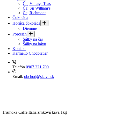
Čaj Vintage Teas
Čaj Sir William’s
Čaj Richmont
Čokoláda
Horúca čokoláda
Diemme
Porcelán
Šálky na čaj
Šálky na kávu
Kontakt
Karmello Chocolatier
Telefón
0907 221 700
Email:
obchod@skava.sk
Trismoka Caffe Italia zrnková káva 1kg