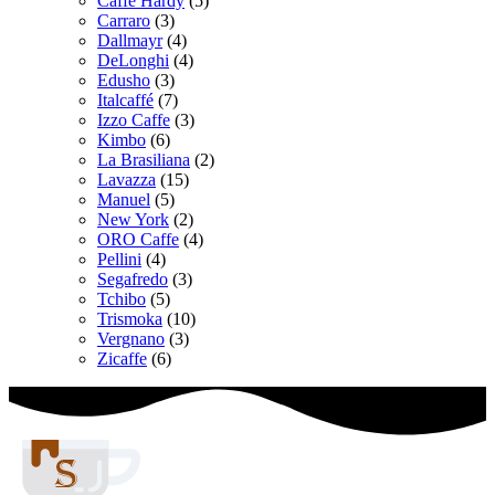
Caffe Hardy
(5)
Carraro
(3)
Dallmayr
(4)
DeLonghi
(4)
Edusho
(3)
Italcaffé
(7)
Izzo Caffe
(3)
Kimbo
(6)
La Brasiliana
(2)
Lavazza
(15)
Manuel
(5)
New York
(2)
ORO Caffe
(4)
Pellini
(4)
Segafredo
(3)
Tchibo
(5)
Trismoka
(10)
Vergnano
(3)
Zicaffe
(6)