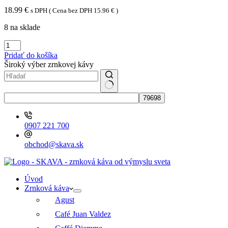
18.99
€
s DPH ( Cena bez DPH
15.96
€
)
8 na sklade
množstvo
Trismoka
Pridať do košíka
Caffe
Široký výber zrnkovej kávy
Italia
zrnková
káva
No
1kg
results
0907 221 700
obchod@skava.sk
Úvod
Zrnková káva
Agust
Café Juan Valdez