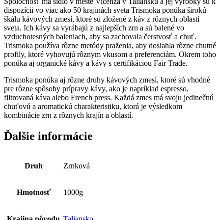
Spoločnosť má sídlo v meste Vicenza v Taliansku a jej výrobky sú k
dispozícii vo viac ako 50 krajinách sveta Trismoka ponúka širokú
škálu kávových zmesí, ktoré sú zložené z káv z rôznych oblastí
sveta. Ich kávy sa vyrábajú z najlepších zrn a sú balené vo
vzduchotesných baleniach, aby sa zachovala čerstvosť a chuť.
Trismoka používa rôzne metódy praženia, aby dosiahla rôzne chutné
profily, ktoré vyhovujú rôznym vkusom a preferenciám. Okrem toho
ponúka aj organické kávy a kávy s certifikáciou Fair Trade.
Trismoka ponúka aj rôzne druhy kávových zmesí, ktoré sú vhodné
pre rôzne spôsoby prípravy kávy, ako je napríklad espresso,
filtrovaná káva alebo French press. Každá zmes má svoju jedinečnú
chuťovú a aromatickú charakteristiku, ktorá je výsledkom
kombinácie zrn z rôznych krajín a oblastí.
Ďalšie informácie
Druh
Zrnková
Hmotnosť
1000g
Krajina pôvodu
Taliansko