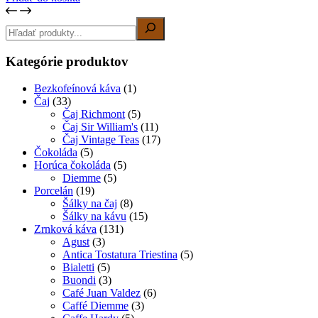
Hľadanie
Kategórie produktov
Bezkofeínová káva
(1)
Čaj
(33)
Čaj Richmont
(5)
Čaj Sir William's
(11)
Čaj Vintage Teas
(17)
Čokoláda
(5)
Horúca čokoláda
(5)
Diemme
(5)
Porcelán
(19)
Šálky na čaj
(8)
Šálky na kávu
(15)
Zrnková káva
(131)
Agust
(3)
Antica Tostatura Triestina
(5)
Bialetti
(5)
Buondi
(3)
Café Juan Valdez
(6)
Caffé Diemme
(3)