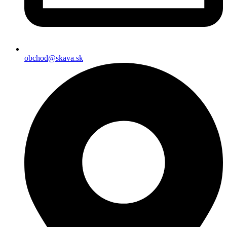
obchod@skava.sk