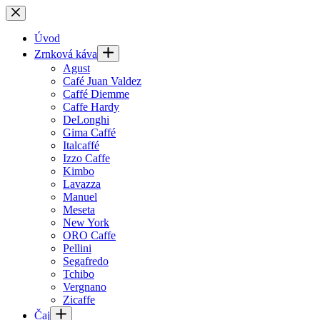
Skip
to
content
Úvod
Zrnková káva
Agust
Café Juan Valdez
Caffé Diemme
Caffe Hardy
DeLonghi
Gima Caffé
Italcaffé
Izzo Caffe
Kimbo
Lavazza
Manuel
Meseta
New York
ORO Caffe
Pellini
Segafredo
Tchibo
Vergnano
Zicaffe
Čaj