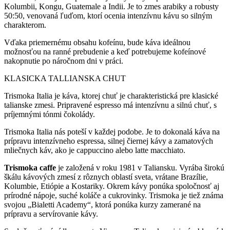
Kolumbii, Kongu, Guatemale a Indii. Je to zmes arabiky a robusty
50:50, venovaná ľuďom, ktorí ocenia intenzívnu kávu so silným
charakterom.
Vďaka priemernému obsahu kofeínu, bude káva ideálnou
možnosťou na ranné prebudenie a keď potrebujeme kofeínové
nakopnutie po náročnom dni v práci.
KLASICKA TALLIANSKA CHUT
Trismoka Italia je káva, ktorej chuť je charakteristická pre klasické
talianske zmesi. Pripravené espresso má intenzívnu a silnú chuť, s
príjemnými tónmi čokolády.
Trismoka Italia nás poteší v každej podobe. Je to dokonalá káva na
prípravu intenzívneho espressa, silnej čiernej kávy a zamatových
mliečnych káv, ako je cappuccino alebo latte macchiato.
Trismoka caffe
je založená v roku 1981 v Taliansku. Vyrába širokú
škálu kávových zmesí z rôznych oblastí sveta, vrátane Brazílie,
Kolumbie, Etiópie a Kostariky. Okrem kávy ponúka spoločnosť aj
prírodné nápoje, suché koláče a cukrovinky. Trismoka je tiež známa
svojou „Bialetti Academy“, ktorá ponúka kurzy zamerané na
prípravu a servírovanie kávy.