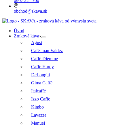
0907 221 700
obchod@skava.sk
Úvod
Zrnková káva
Agust
Café Juan Valdez
Caffé Diemme
Caffe Hardy
DeLonghi
Gima Caffé
Italcaffé
Izzo Caffe
Kimbo
Lavazza
Manuel