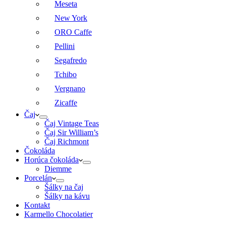
Meseta
New York
ORO Caffe
Pellini
Segafredo
Tchibo
Vergnano
Zicaffe
Čaj
Čaj Vintage Teas
Čaj Sir William’s
Čaj Richmont
Čokoláda
Horúca čokoláda
Diemme
Porcelán
Šálky na čaj
Šálky na kávu
Kontakt
Karmello Chocolatier