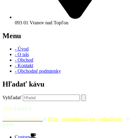
093 01 Vranov nad Topľou
Menu
- Úvod
- O nás
- Obchod
- Kontakt
- Obchodné podmienky
Hľadať kávu
Vyhľadať
2026
S-kava ®
Tvorba web stránok
&
SEO – optimalizácia pre vyhľadávače
|
®
S.P.K.
Custom