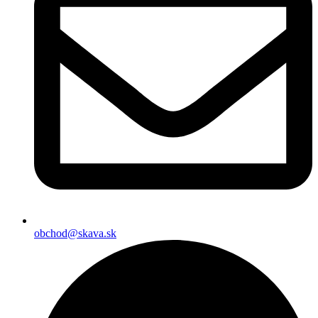
obchod@skava.sk