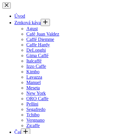
Skip
to
content
Úvod
Zrnková káva
Agust
Café Juan Valdez
Caffé Diemme
Caffe Hardy
DeLonghi
Gima Caffé
Italcaffé
Izzo Caffe
Kimbo
Lavazza
Manuel
Meseta
New York
ORO Caffe
Pellini
Segafredo
Tchibo
Vergnano
Zicaffe
Čaj