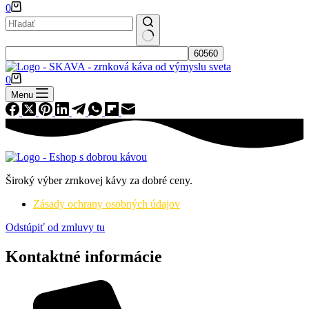
Nákupný
0
košík
No
results
Nákupný
0
košík
Menu
Široký výber zrnkovej kávy za dobré ceny.
Zásady ochrany osobných údajov
Odstúpiť od zmluvy tu
Kontaktné informácie