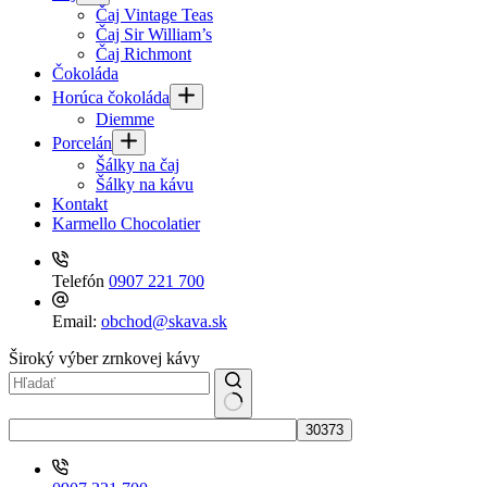
Čaj Vintage Teas
Čaj Sir William’s
Čaj Richmont
Čokoláda
Horúca čokoláda
Diemme
Porcelán
Šálky na čaj
Šálky na kávu
Kontakt
Karmello Chocolatier
Telefón
0907 221 700
Email:
obchod@skava.sk
Široký výber zrnkovej kávy
No
results